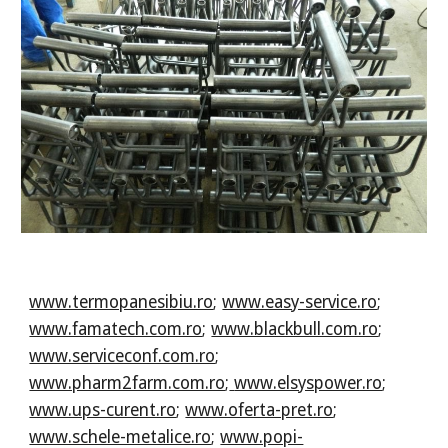
www.termopanesibiu.ro
;
www.easy-service.ro
;
www.famatech.com.ro
;
www.blackbull.com.ro
;
www.serviceconf.com.ro
;
www.pharm2farm.com.ro
;
www.elsyspower.ro
;
www.ups-curent.ro
;
www.oferta-pret.ro
;
www.schele-metalice.ro
;
www.popi-