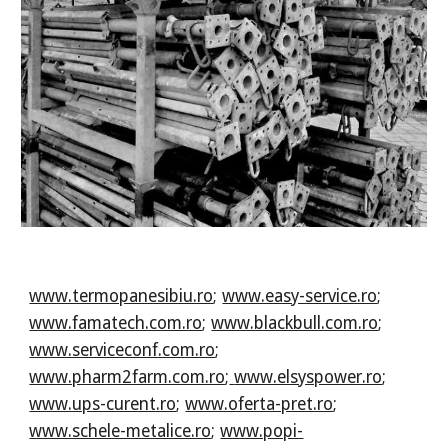
www.termopanesibiu.ro
;
www.easy-service.ro
;
www.famatech.com.ro
;
www.blackbull.com.ro
;
www.serviceconf.com.ro
;
www.pharm2farm.com.ro
;
www.elsyspower.ro
;
www.ups-curent.ro
;
www.oferta-pret.ro
;
www.schele-metalice.ro
;
www.popi-