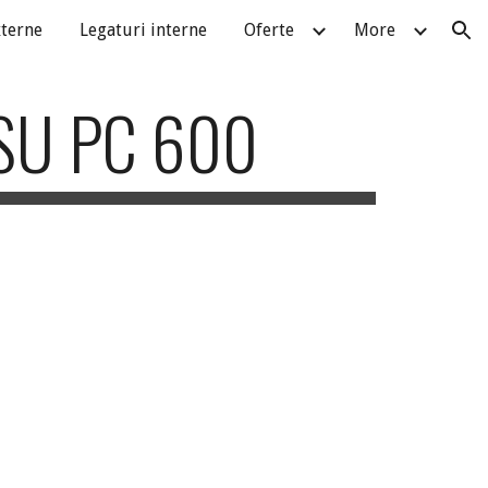
xterne
Legaturi interne
Oferte
More
ion
SU PC 600