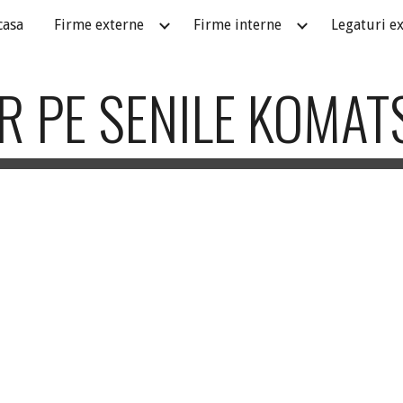
casa
Firme externe
Firme interne
Legaturi e
ip to main content
Skip to navigat
R PE SENILE KOMAT