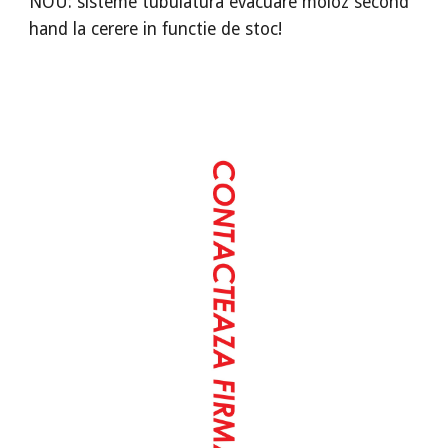
NOU: sisteme tubulatura evacuare moloz second
hand la cerere in functie de stoc!