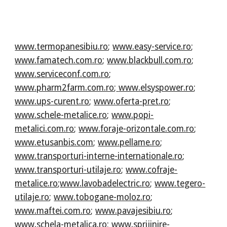
www.termopanesibiu.ro
;
www.easy-service.ro
;
www.famatech.com.ro
;
www.blackbull.com.ro
;
www.serviceconf.com.ro
;
www.pharm2farm.com.ro
;
www.elsyspower.ro
;
www.ups-curent.ro
;
www.oferta-pret.ro
;
www.schele-metalice.ro
;
www.popi-
metalici.com.ro
;
www.foraje-orizontale.com.ro
;
www.etusanbis.com
;
www.pellame.ro
;
www.transporturi-interne-internationale.ro
;
www.transporturi-utilaje.ro
;
www.cofraje-
metalice.ro
;
www.lavobadelectric.ro
;
www.tegero-
utilaje.ro
;
www.tobogane-moloz.ro
;
www.maftei.com.ro
;
www.pavajesibiu.ro
;
www.schela-metalica.ro
;
www.sprijinire-