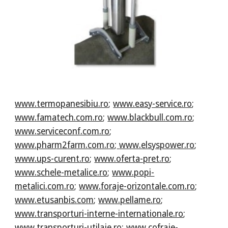
www.termopanesibiu.ro
;
www.easy-service.ro
;
www.famatech.com.ro
;
www.blackbull.com.ro
;
www.serviceconf.com.ro
;
www.pharm2farm.com.ro
;
www.elsyspower.ro
;
www.ups-curent.ro
;
www.oferta-pret.ro
;
www.schele-metalice.ro
;
www.popi-
metalici.com.ro
;
www.foraje-orizontale.com.ro
;
www.etusanbis.com
;
www.pellame.ro
;
www.transporturi-interne-internationale.ro
;
www.transporturi-utilaje.ro
;
www.cofraje-