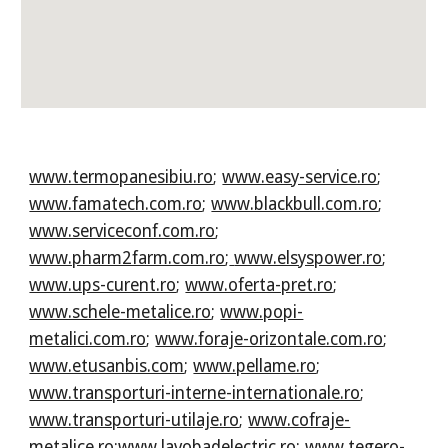
www.termopanesibiu.ro
;
www.easy-service.ro
;
www.famatech.com.ro
;
www.blackbull.com.ro
;
www.serviceconf.com.ro
;
www.pharm2farm.com.ro
;
www.elsyspower.ro
;
www.ups-curent.ro
;
www.oferta-pret.ro
;
www.schele-metalice.ro
;
www.popi-
metalici.com.ro
;
www.foraje-orizontale.com.ro
;
www.etusanbis.com
;
www.pellame.ro
;
www.transporturi-interne-internationale.ro
;
www.transporturi-utilaje.ro
;
www.cofraje-
metalice.ro
;
www.lavobadelectric.ro
;
www.tegero-