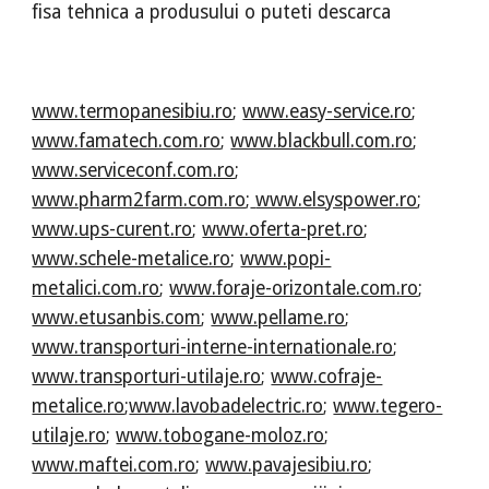
fisa tehnica a produsului o puteti descarca
www.termopanesibiu.ro
;
www.easy-service.ro
;
www.famatech.com.ro
;
www.blackbull.com.ro
;
www.serviceconf.com.ro
;
www.pharm2farm.com.ro
;
www.elsyspower.ro
;
www.ups-curent.ro
;
www.oferta-pret.ro
;
www.schele-metalice.ro
;
www.popi-
metalici.com.ro
;
www.foraje-orizontale.com.ro
;
www.etusanbis.com
;
www.pellame.ro
;
www.transporturi-interne-internationale.ro
;
www.transporturi-utilaje.ro
;
www.cofraje-
metalice.ro
;
www.lavobadelectric.ro
;
www.tegero-
utilaje.ro
;
www.tobogane-moloz.ro
;
www.maftei.com.ro
;
www.pavajesibiu.ro
;