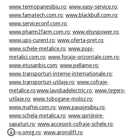
www.termopanesibiu.ro
;
www.easy-service.ro
;
www.famatech.com.ro
;
www.blackbull.com.ro
;
www.serviceconf.com.ro
;
www.pharm2farm.com.ro
;
www.elsyspower.ro
;
www.ups-curent.ro
;
www.oferta-pret.ro
;
www.schele-metalice.ro
;
www.popi-
metalici.com.ro
;
www.foraje-orizontale.com.ro
;
www.etusanbis.com
;
www.pellame.ro
;
www.transporturi-interne-internationale.ro
;
www.transporturi-utilaje.ro
;
www.cofraje-
metalice.ro
;
www.lavobadelectric.ro
;
www.tegero-
utilaje.ro
;
www.tobogane-moloz.ro
;
www.maftei.com.ro
;
www.pavajesibiu.ro
;
www.schela-metalica.ro
;
www.sprijinire-
sapaturi.ro
;
www.accesorii-cofraje-schele.ro
;
www.omig.ro
;
www.aronslift.ro