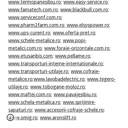
www.termopanesibiu.ro
;
www.easy-service.ro
;
www.famatech.com.ro
;
www.blackbull.com.ro
;
www.serviceconf.com.ro
;
www.pharm2farm.com.ro
;
www.elsyspower.ro
;
www.ups-curent.ro
;
www.oferta-pret.ro
;
www.schele-metalice.ro
;
www.popi-
metalici.com.ro
;
www.foraje-orizontale.com.ro
;
www.etusanbis.com
;
www.pellame.ro
;
www.transporturi-interne-internationale.ro
;
www.transporturi-utilaje.ro
;
www.cofraje-
metalice.ro
;
www.lavobadelectric.ro
;
www.tegero-
utilaje.ro
;
www.tobogane-moloz.ro
;
www.maftei.com.ro
;
www.pavajesibiu.ro
;
www.schela-metalica.ro
;
www.sprijinire-
sapaturi.ro
;
www.accesorii-cofraje-schele.ro
;
www.omig.ro
;
www.aronslift.ro