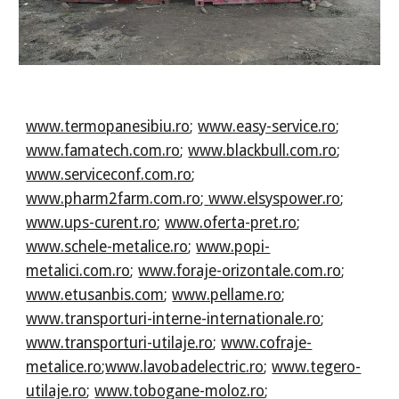
www.termopanesibiu.ro
;
www.easy-service.ro
;
www.famatech.com.ro
;
www.blackbull.com.ro
;
www.serviceconf.com.ro
;
www.pharm2farm.com.ro
;
www.elsyspower.ro
;
www.ups-curent.ro
;
www.oferta-pret.ro
;
www.schele-metalice.ro
;
www.popi-
metalici.com.ro
;
www.foraje-orizontale.com.ro
;
www.etusanbis.com
;
www.pellame.ro
;
www.transporturi-interne-internationale.ro
;
www.transporturi-utilaje.ro
;
www.cofraje-
metalice.ro
;
www.lavobadelectric.ro
;
www.tegero-
utilaje.ro
;
www.tobogane-moloz.ro
;