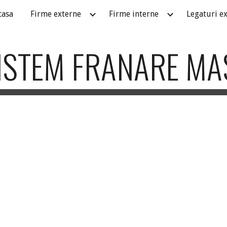
casa
Firme externe
Firme interne
Legaturi e
ip to main content
Skip to navigat
ISTEM FRANARE MA