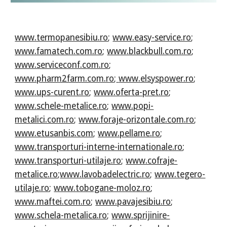
www.termopanesibiu.ro
;
www.easy-service.ro
;
www.famatech.com.ro
;
www.blackbull.com.ro
;
www.serviceconf.com.ro
;
www.pharm2farm.com.ro
;
www.elsyspower.ro
;
www.ups-curent.ro
;
www.oferta-pret.ro
;
www.schele-metalice.ro
;
www.popi-
metalici.com.ro
;
www.foraje-orizontale.com.ro
;
www.etusanbis.com
;
www.pellame.ro
;
www.transporturi-interne-internationale.ro
;
www.transporturi-utilaje.ro
;
www.cofraje-
metalice.ro
;
www.lavobadelectric.ro
;
www.tegero-
utilaje.ro
;
www.tobogane-moloz.ro
;
www.maftei.com.ro
;
www.pavajesibiu.ro
;
www.schela-metalica.ro
;
www.sprijinire-