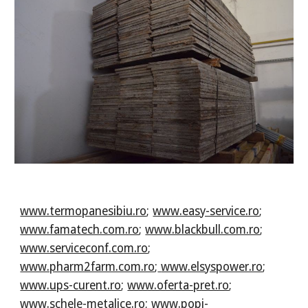
www.termopanesibiu.ro
;
www.easy-service.ro
;
www.famatech.com.ro
;
www.blackbull.com.ro
;
www.serviceconf.com.ro
;
www.pharm2farm.com.ro
;
www.elsyspower.ro
;
www.ups-curent.ro
;
www.oferta-pret.ro
;
www.schele-metalice.ro
;
www.popi-