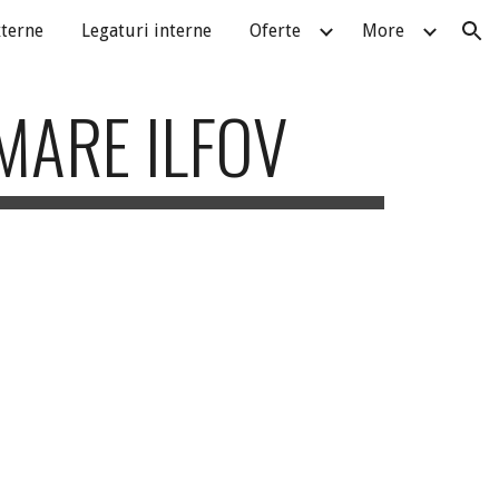
xterne
Legaturi interne
Oferte
More
ion
MARE ILFOV