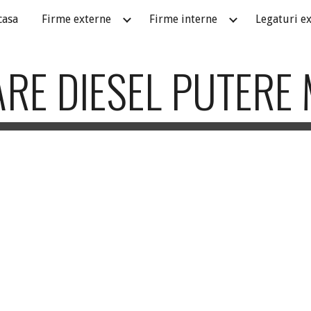
casa
Firme externe
Firme interne
Legaturi e
ip to main content
Skip to navigat
RE DIESEL PUTERE 