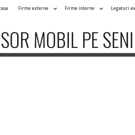
casa
Firme externe
Firme interne
Legaturi e
ip to main content
Skip to navigat
SOR MOBIL PE SENI