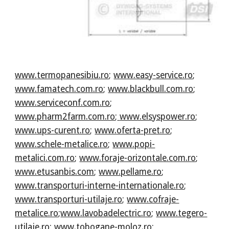
www.termopanesibiu.ro
;
www.easy-service.ro
;
www.famatech.com.ro
;
www.blackbull.com.ro
;
www.serviceconf.com.ro
;
www.pharm2farm.com.ro
;
www.elsyspower.ro
;
www.ups-curent.ro
;
www.oferta-pret.ro
;
www.schele-metalice.ro
;
www.popi-
metalici.com.ro
;
www.foraje-orizontale.com.ro
;
www.etusanbis.com
;
www.pellame.ro
;
www.transporturi-interne-internationale.ro
;
www.transporturi-utilaje.ro
;
www.cofraje-
metalice.ro
;
www.lavobadelectric.ro
;
www.tegero-
utilaje.ro
;
www.tobogane-moloz.ro
;