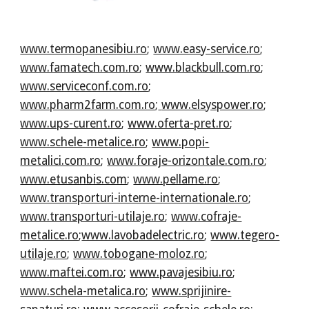
www.termopanesibiu.ro
;
www.easy-service.ro
;
www.famatech.com.ro
;
www.blackbull.com.ro
;
www.serviceconf.com.ro
;
www.pharm2farm.com.ro
;
www.elsyspower.ro
;
www.ups-curent.ro
;
www.oferta-pret.ro
;
www.schele-metalice.ro
;
www.popi-
metalici.com.ro
;
www.foraje-orizontale.com.ro
;
www.etusanbis.com
;
www.pellame.ro
;
www.transporturi-interne-internationale.ro
;
www.transporturi-utilaje.ro
;
www.cofraje-
metalice.ro
;
www.lavobadelectric.ro
;
www.tegero-
utilaje.ro
;
www.tobogane-moloz.ro
;
www.maftei.com.ro
;
www.pavajesibiu.ro
;
www.schela-metalica.ro
;
www.sprijinire-