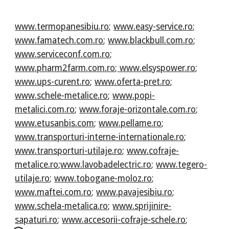
www.termopanesibiu.ro
;
www.easy-service.ro
;
www.famatech.com.ro
;
www.blackbull.com.ro
;
www.serviceconf.com.ro
;
www.pharm2farm.com.ro
;
www.elsyspower.ro
;
www.ups-curent.ro
;
www.oferta-pret.ro
;
www.schele-metalice.ro
;
www.popi-
metalici.com.ro
;
www.foraje-orizontale.com.ro
;
www.etusanbis.com
;
www.pellame.ro
;
www.transporturi-interne-internationale.ro
;
www.transporturi-utilaje.ro
;
www.cofraje-
metalice.ro
;
www.lavobadelectric.ro
;
www.tegero-
utilaje.ro
;
www.tobogane-moloz.ro
;
www.maftei.com.ro
;
www.pavajesibiu.ro
;
www.schela-metalica.ro
;
www.sprijinire-
sapaturi.ro
;
www.accesorii-cofraje-schele.ro
;