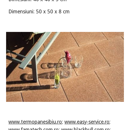
Dimensiuni: 50 x 50 x 8 cm
www.termopanesibiu.ro
;
www.easy-service.ro
;
www.famatech.com.ro
;
www.blackbull.com.ro
;