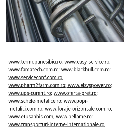
www.termopanesibiu.ro
;
www.easy-service.ro
;
www.famatech.com.ro
;
www.blackbull.com.ro
;
www.serviceconf.com.ro
;
www.pharm2farm.com.ro
;
www.elsyspower.ro
;
www.ups-curent.ro
;
www.oferta-pret.ro
;
www.schele-metalice.ro
;
www.popi-
metalici.com.ro
;
www.foraje-orizontale.com.ro
;
www.etusanbis.com
;
www.pellame.ro
;
www.transporturi-interne-internationale.ro
;